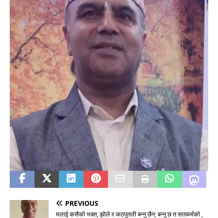
PREVIOUS
मलाई कसैको भक्त, झोले र कठपुतली बन्नु छैन; बन्नु छ त सतकर्मको ,