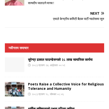
सत्यदीप जलाउने मानव !
NEXT
एमाले केन्द्रीय कमिटी बैठक पार्टी प्यालेसमा सुरु
नवीनतम समाचार
सुरेन्द्र ढकाल फाउन्डेसनको २८ लाख सामाजिक कार्यमा
२०८३ श्रावण २४, आईतवार ००:५९
Poets Raise a Collective Voice for Religious
Tolerance and Humanity
२०८३ श्रावण १८, सोमबार ०८:०६
धार्मिक सहिष्णुताको पक्षमा गुञ्जिए कविता