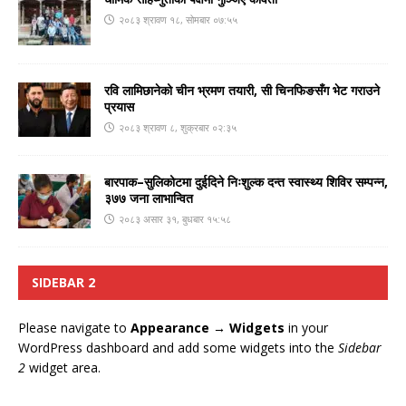
२०८३ श्रावण १८, सोमबार ०७:५५
रवि लामिछानेको चीन भ्रमण तयारी, सी चिनफिङसँग भेट गराउने
प्रयास
२०८३ श्रावण ८, शुक्रबार ०२:३५
बारपाक–सुलिकोटमा दुईदिने निःशुल्क दन्त स्वास्थ्य शिविर सम्पन्न,
३७७ जना लाभान्वित
२०८३ असार ३१, बुधबार १५:५८
SIDEBAR 2
Please navigate to
Appearance → Widgets
in your
WordPress dashboard and add some widgets into the
Sidebar
2
widget area.