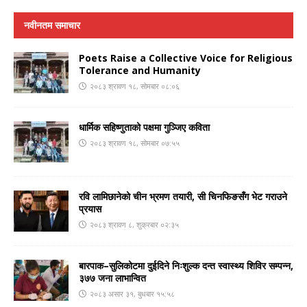
नवीनतम समाचार
Poets Raise a Collective Voice for Religious
Tolerance and Humanity
२०८३ श्रावण १८, सोमबार ०८:०६
धार्मिक सहिष्णुताको पक्षमा गुञ्जिए कविता
२०८३ श्रावण १८, सोमबार ०७:५५
रवि लामिछानेको चीन भ्रमण तयारी, सी चिनफिङसँग भेट गराउने
प्रयास
२०८३ श्रावण ८, शुक्रबार ०२:३५
बारपाक–सुलिकोटमा दुईदिने निःशुल्क दन्त स्वास्थ्य शिविर सम्पन्न,
३७७ जना लाभान्वित
२०८३ असार ३१, बुधबार १५:५८