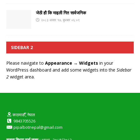
जेठी हौ कि माइली गित सार्वजनिक
२०८३ असार १७, बुधबार ०६:०९
SIDEBAR 2
Please navigate to
Appearance → Widgets
in your
WordPress dashboard and add some widgets into the
Sidebar
2
widget area.
काठमाडौँ, नेपाल
9843705526
pipalbotnepal@gmail.com
सूचना बिभाग दर्ता नम्बर :
४९४६- २०८१/२०८२