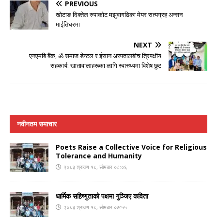
PREVIOUS
खोटाङ दिक्तेल रुपाकोट मझुवागढिका मेयर सत्यग्रह अन्सन
माईतिघरमा
NEXT
एनएमबि बैंक, ॐ समाज डेन्टल र ईसान अस्पतालबीच त्रिपक्षीय
सहकार्य: खातावालाहरूका लागि स्वास्थ्यमा विशेष छुट
नवीनतम समाचार
Poets Raise a Collective Voice for Religious
Tolerance and Humanity
२०८३ श्रावण १८, सोमबार ०८:०६
धार्मिक सहिष्णुताको पक्षमा गुञ्जिए कविता
२०८३ श्रावण १८, सोमबार ०७:५५