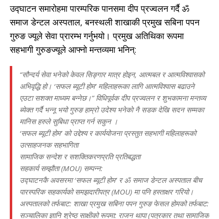
उद्घाटन समारोहमा पारम्परिक पानसमा दीप प्रज्वलन गर्दै ॐ
समाज डेन्टल अस्पताल, बनस्थली शाखाकी प्रमुख सबिना पपन
गुरुङ ज्यूले सेवा प्रारम्भ गर्नुभयो। प्रमुख अतिथिका रूपमा
सहभागी गुरुङज्यूले आफ्नो मन्तव्यमा भनिन्:
“सौन्दर्य सेवा भनेको केवल सिङ्गार मात्र होइन, आत्मबल र आत्मविश्वासको
अभिवृद्धि हो। ‘सफल ब्यूटी होम’ महिलाहरूका लागि आत्मविश्वास बढाउने
एउटा सशक्त माध्यम बन्नेछ।” विधिपूर्वक दीप प्रज्वलन र शुभकामना मन्तव्य
ब्येक्त गर्दै भन्नू भयो गुरुङ हाम्रो उदेश्य भनेकाे नै सडक देखि सदन सम्मका
मानिस हरुले सुबिधा प्राप्त गर्न सकुन ।
‘सफल ब्यूटी होम’ को उद्देश्य र कार्ययोजना प्रस्तुत सहभागी महिलाहरूको
उत्साहजनक सहभागिता
सामाजिक सन्देश र सशक्तिकरणप्रति प्रतिबद्धता
सहकार्य सम्झौता (MOU) सम्पन्न:
उद्घाटनकै अवसरमा ‘सफल ब्यूटी होम’ र ॐ समाज डेन्टल अस्पताल बीच
पारस्परिक सहकार्यको समझदारीपत्र (MOU) मा पनि हस्ताक्षर गरियो।
अस्पतालको तर्फबाट: शाखा प्रमुख सबिना पपन गुरुङ फेसल होमको तर्फबाट:
सञ्चालिका ज्ञानि श्रेष्ठ साक्षीको रूपमा: राजन थापा (पत्रकार तथा सामाजिक