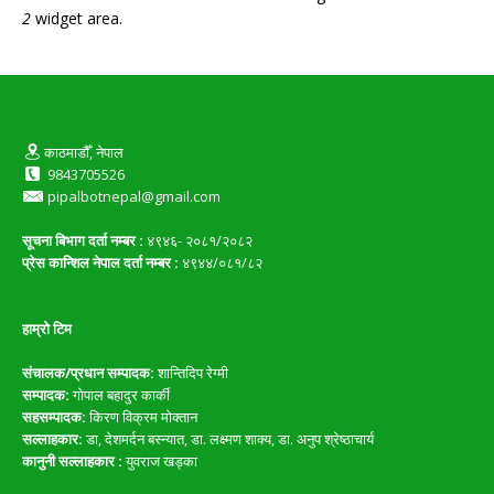
2
widget area.
काठमाडौँ, नेपाल
9843705526
pipalbotnepal@gmail.com
सूचना बिभाग दर्ता नम्बर :
४९४६- २०८१/२०८२
प्रेस कान्शिल नेपाल दर्ता नम्बर :
४९४४/०८१/८२
हाम्रो टिम
संचालक/प्रधान सम्पादक:
शान्तिदिप रेग्मी
सम्पादक:
गोपाल बहादुर कार्की
सहसम्पादक:
किरण विक्रम मोक्तान
सल्लाहकार:
डा, देशमर्दन बस्न्यात, डा. लक्ष्मण शाक्य, डा. अनुप श्रेष्ठाचार्य
कानुनी सल्लाहकार :
युवराज खड्का