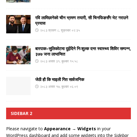
रवि लामिछानेको चीन भ्रमण तयारी, सी चिनफिङसँग भेट गराउने
प्रयास
२०८३ श्रावण ८, शुक्रबार ०२:३५
बारपाक–सुलिकोटमा दुईदिने निःशुल्क दन्त स्वास्थ्य शिविर सम्पन्न,
३७७ जना लाभान्वित
२०८३ असार ३१, बुधबार १५:५८
जेठी हौ कि माइली गित सार्वजनिक
२०८३ असार १७, बुधबार ०६:०९
SIDEBAR 2
Please navigate to
Appearance → Widgets
in your
WordPress dashboard and add some widgets into the
Sidebar