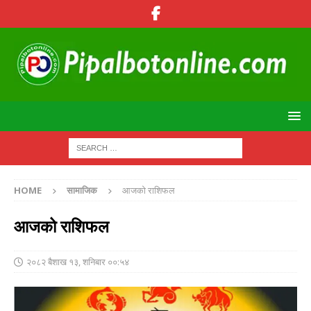
HOME
सामाजिक
आजको राशिफल
आजको राशिफल
२०८२ बैशाख १३, शनिबार ००:५४