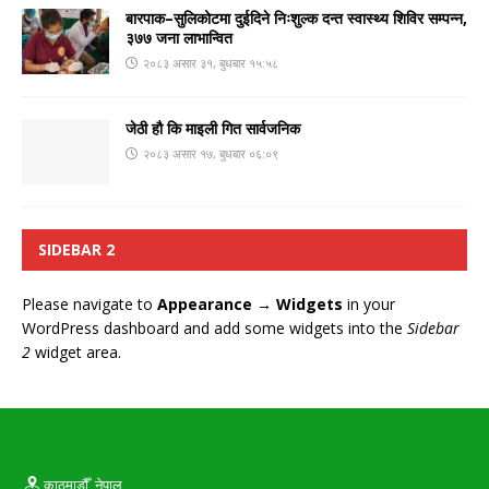
बारपाक–सुलिकोटमा दुईदिने निःशुल्क दन्त स्वास्थ्य शिविर सम्पन्न,
३७७ जना लाभान्वित
२०८३ असार ३१, बुधबार १५:५८
जेठी हौ कि माइली गित सार्वजनिक
२०८३ असार १७, बुधबार ०६:०९
SIDEBAR 2
Please navigate to
Appearance → Widgets
in your
WordPress dashboard and add some widgets into the
Sidebar
2
widget area.
काठमाडौँ, नेपाल