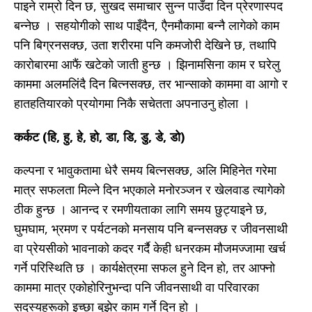
पाइने राम्रो दिन छ, सुखद समाचार सुन्न पाउँदा दिन प्रेरणास्पद
बन्नेछ । सहयोगीको साथ पाइँदैन, एैनमौकामा बन्नै लागेको काम
पनि बिग्रनसक्छ, उता शरीरमा पनि कमजोरी देखिने छ, तथापि
कारोबारमा आफैं खटेको जाती हुन्छ । झिनामसिना काम र घरेलु
काममा अलमलिंदै दिन बित्नसक्छ, तर भान्साको काममा वा आगो र
हातहतियारको प्रयोगमा निकै सचेतता अपनाउनु होला ।
कर्कट (हि, हु, हे, हो, डा, डि, डु, डे, डो)
कल्पना र भावुकतामा धेरै समय बित्नसक्छ, अलि मिहिनेत गरेमा
मात्र सफलता मिल्ने दिन भएकाले मनोरञ्जन र खेलवाड त्यागेको
ठीक हुन्छ । आनन्द र रमणीयताका लागि समय छुट्याइने छ,
घुमघाम, भ्रमण र पर्यटनको मनसाय पनि बन्नसक्छ र जीवनसाथी
वा प्रेयसीको भावनाको कदर गर्दै केही धनरकम मौजमज्जामा खर्च
गर्ने परिस्थिति छ । कार्यक्षेत्रमा सफल हुने दिन हो, तर आफ्नो
काममा मात्र एकोहोरिनुभन्दा पनि जीवनसाथी वा परिवारका
सदस्यहरूको इच्छा बुझेर काम गर्ने दिन हो ।