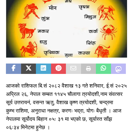
आजको राशिफल बि.सं २०८२ वैशाख १३ गते शनिवार, ई.सं २०२५
अप्रिल २६, नेपाल सम्बत ११४५ चाैलागा त्रयाेदशी,नाम संवत्सर
सूर्य उत्तरायनं, वसन्त ऋतु, वैशाख कृष्ण त्रयाेदशी, चन्द्रमा
कुम्भ राशिमा, अनुराधा नक्षत्र, करणः भद्रा, योगः बैधृती । आज
नेपालमा सूर्योदय बिहान ०५ः ३१ मा भएको छ, सूर्यास्त साँझ
०६ः३४ मिनेटमा हुनेछ ।