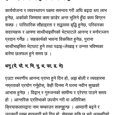
कार्ययोजना र व्यवस्थापन पक्षमा समन्वय गरी अघि बढ्दा थप लाभ
हुनेछ, अर्काको जिम्मामा काम छाडेर अन्त भुलिने हुँदा काम बिग्रन
सक्छ । पारिवारिक सौहाद्र्रता र सद्भावमा बृद्धि हुनेछ, परिवारका
सदस्यहरू र आफ्ना साथीभाइसँगको भेटघाटले आनन्द र मनोरञ्जन
प्रदान गर्नेछ । सहकार्यको भावना विकसित हुनेछ, पुराना
साथीभाइसित भेटघाट हुने तथा पढाइ÷लेखाइ र उन्नत भविष्यका
बारेमा छलफल हुने समय छ ।
धनु (ये, यो, भ, भि, भु, ध, फा, ढ, भे)
एउटा स्मरणीय आनन्द प्राप्त हुने दिन हो, अझ बोली र व्यवहारमा
नम्रताको प्रयोग गर्नुहोस्, केही दिनमा नै घरमा नवीन सुखको
आभास हुनेछ । विद्वान् र गुरुजनको सामीप्य र प्रेरणा पाउने समय
हो । आन्तरिक प्रतिभाको उपयोग गरी वा अतिरिक्त
क्रियाकलापद्वारा नाम चम्काउन सक्नुहुन्छ । आम्दानी बढ्ने र
उठ्नुपर्ने रकम हातलागी हुने दिन हो, सेयरमा रुचि छ भने अनुभवीको