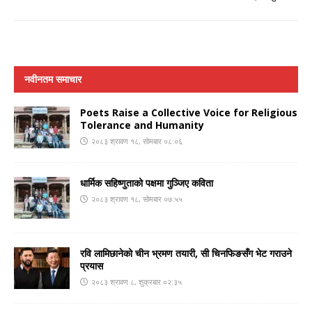
नवीनतम समाचार
Poets Raise a Collective Voice for Religious
Tolerance and Humanity
२०८३ श्रावण १८, सोमबार ०८:०६
धार्मिक सहिष्णुताको पक्षमा गुञ्जिए कविता
२०८३ श्रावण १८, सोमबार ०७:५५
रवि लामिछानेको चीन भ्रमण तयारी, सी चिनफिङसँग भेट गराउने
प्रयास
२०८३ श्रावण ८, शुक्रबार ०२:३५