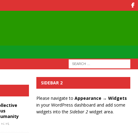
SIDEBAR 2
Please navigate to
Appearance → Widgets
in your WordPress dashboard and add some
llective
ous
widgets into the
Sidebar 2
widget area.
Humanity
र ०८:०६