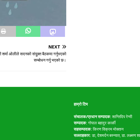
NEXT
पी शर्मा ओलीले सदनको संयुुक्त बैठकमा गर्नुभएको
सम्बोधन गर्नु भएको छ।
हाम्रो टिम
संचालक/प्रधान सम्पादक:
शान्तिदिप रेग्मी
सम्पादक:
गोपाल बहादुर कार्की
सहसम्पादक:
किरण विक्रम मोक्तान
सल्लाहकार:
डा, देशमर्दन बस्न्यात, डा. लक्ष्मण शाक