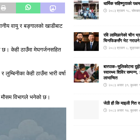
धार्मिक सहिष्णुताको पक्ष
२०८३ श्रावण १८, सोमबा
थानीय वायु र बङ्गालको खाडीबाट
रवि लामिछानेको चीन भ्
चिनफिङसँग भेट गराउने
२०८३ श्रावण ८, शुक्रबा
को छ। केही ठाउँमा मेघगर्जनसहित
बारपाक–सुलिकोटमा दुईदि
स्वास्थ्य शिविर सम्पन्
लुम्बिनीका केही ठाउँमा भारी वर्षा
लाभान्वित
२०८३ असार ३१, बुधबार 
न मौसम विभागले भनेको छ।
जेठी हौ कि माइली गित 
२०८३ असार १७, बुधबार 