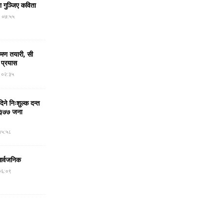
मा गुञ्जिए कविता
र ०७:५५
रमण तयारी, सी
 प्रयास
र ०२:३५
ने निःशुल्क दन्त
न, ३७७ जना
१५:५८
सार्वजनिक
०६:०९