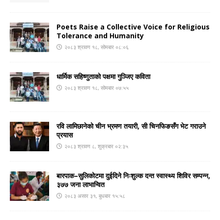
Poets Raise a Collective Voice for Religious
Tolerance and Humanity
२०८३ श्रावण १८, सोमबार ०८:०६
धार्मिक सहिष्णुताको पक्षमा गुञ्जिए कविता
२०८३ श्रावण १८, सोमबार ०७:५५
रवि लामिछानेको चीन भ्रमण तयारी, सी चिनफिङसँग भेट गराउने
प्रयास
२०८३ श्रावण ८, शुक्रबार ०२:३५
बारपाक–सुलिकोटमा दुईदिने निःशुल्क दन्त स्वास्थ्य शिविर सम्पन्न,
३७७ जना लाभान्वित
२०८३ असार ३१, बुधबार १५:५८