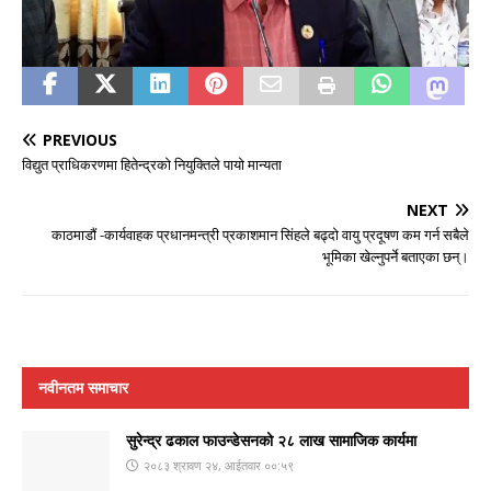
PREVIOUS
विद्युत प्राधिकरणमा हितेन्द्रको नियुक्तिले पायो मान्यता
NEXT
काठमाडौं -कार्यवाहक प्रधानमन्त्री प्रकाशमान सिंहले बढ्दो वायु प्रदूषण कम गर्न सबैले
भूमिका खेल्नुपर्ने बताएका छन्।
नवीनतम समाचार
सुरेन्द्र ढकाल फाउन्डेसनको २८ लाख सामाजिक कार्यमा
२०८३ श्रावण २४, आईतवार ००:५९