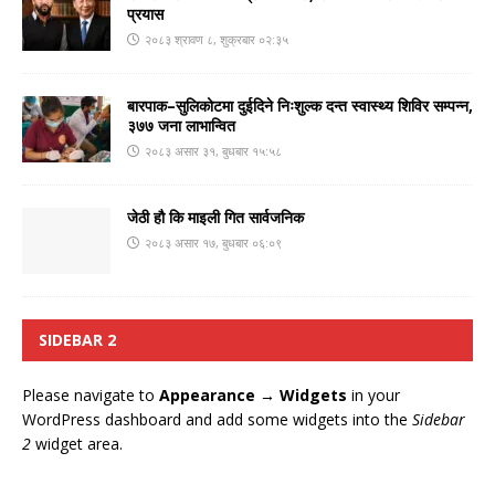
प्रयास
२०८३ श्रावण ८, शुक्रबार ०२:३५
बारपाक–सुलिकोटमा दुईदिने निःशुल्क दन्त स्वास्थ्य शिविर सम्पन्न,
३७७ जना लाभान्वित
२०८३ असार ३१, बुधबार १५:५८
जेठी हौ कि माइली गित सार्वजनिक
२०८३ असार १७, बुधबार ०६:०९
SIDEBAR 2
Please navigate to
Appearance → Widgets
in your
WordPress dashboard and add some widgets into the
Sidebar
2
widget area.