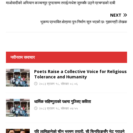
माओवादीको अभियान कञ्चनपुर पुग्दासम्म तराई/मधेश जुरुक्कै उठ्ने प्रचण्डको दाबी
NEXT
भूकम्प प्रभावित क्षेत्रमा पुनःनिर्माण सुरु भएको छः गृहमन्त्री लेखक
नवीनतम समाचार
Poets Raise a Collective Voice for Religious
Tolerance and Humanity
२०८३ श्रावण १८, सोमबार ०८:०६
धार्मिक सहिष्णुताको पक्षमा गुञ्जिए कविता
२०८३ श्रावण १८, सोमबार ०७:५५
रवि लामिछानेको चीन भ्रमण तयारी, सी चिनफिङसँग भेट गराउने