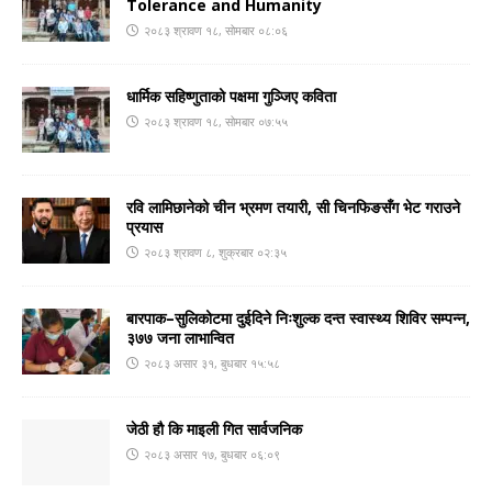
Tolerance and Humanity
२०८३ श्रावण १८, सोमबार ०८:०६
धार्मिक सहिष्णुताको पक्षमा गुञ्जिए कविता
२०८३ श्रावण १८, सोमबार ०७:५५
रवि लामिछानेको चीन भ्रमण तयारी, सी चिनफिङसँग भेट गराउने
प्रयास
२०८३ श्रावण ८, शुक्रबार ०२:३५
बारपाक–सुलिकोटमा दुईदिने निःशुल्क दन्त स्वास्थ्य शिविर सम्पन्न,
३७७ जना लाभान्वित
२०८३ असार ३१, बुधबार १५:५८
जेठी हौ कि माइली गित सार्वजनिक
२०८३ असार १७, बुधबार ०६:०९