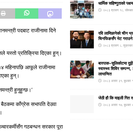
धार्मिक सहिष्णुताको पक्ष
२०८३ श्रावण १८, सोमबा
ानमन्त्री पदबाट राजीनामा दिने
रवि लामिछानेको चीन भ्
चिनफिङसँग भेट गराउने
२०८३ श्रावण ८, शुक्रबा
ले यस्तो प्रतिक्रिया दिएका हुन्।
बारपाक–सुलिकोटमा दुईदि
 १४ महिनापछि आफूले राजीनामा
स्वास्थ्य शिविर सम्पन्
लाभान्वित
ताएका हुन्।
२०८३ असार ३१, बुधबार 
न्त्री हुनुहुन्छ।’
जेठी हौ कि माइली गित 
 बैठकमा काँग्रेस सभापति देउवा
२०८३ असार १७, बुधबार 
ए।
ञ्चारकर्मीसँग गठबन्धन सरकार पूरा