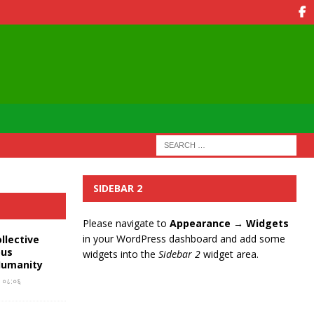
SIDEBAR 2
Please navigate to
Appearance → Widgets
in your WordPress dashboard and add some
llective
ous
widgets into the
Sidebar 2
widget area.
Humanity
र ०८:०६