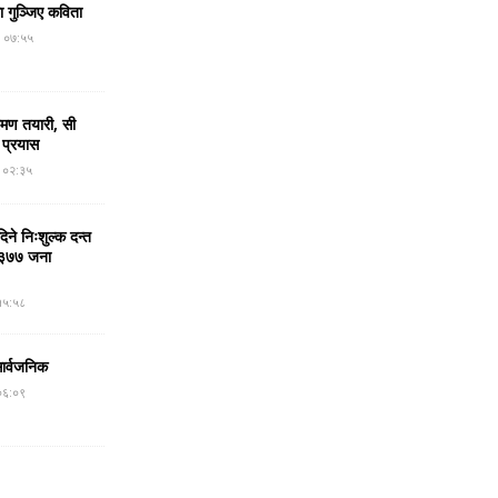
मा गुञ्जिए कविता
र ०७:५५
रमण तयारी, सी
 प्रयास
र ०२:३५
ने निःशुल्क दन्त
न, ३७७ जना
१५:५८
सार्वजनिक
०६:०९