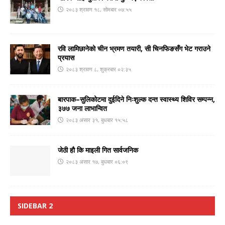
२०८३ श्रावण १८, सोमबार ०७:५५
रवि लामिछानेको चीन भ्रमण तयारी, सी चिनफिङसँग भेट गराउने
प्रयास
२०८३ श्रावण ८, शुक्रबार ०२:३५
बारपाक–सुलिकोटमा दुईदिने निःशुल्क दन्त स्वास्थ्य शिविर सम्पन्न,
३७७ जना लाभान्वित
२०८३ असार ३१, बुधबार १५:५८
जेठी हौ कि माइली गित सार्वजनिक
२०८३ असार १७, बुधबार ०६:०९
SIDEBAR 2