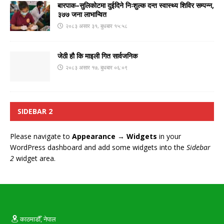
बारपाक–सुलिकोटमा दुईदिने निःशुल्क दन्त स्वास्थ्य शिविर सम्पन्न,
३७७ जना लाभान्वित
२०८३ असार ३१, बुधबार १५:५८
जेठी हौ कि माइली गित सार्वजनिक
२०८३ असार १७, बुधबार ०६:०९
SIDEBAR 2
Please navigate to
Appearance → Widgets
in your
WordPress dashboard and add some widgets into the
Sidebar
2
widget area.
काठमाडौँ, नेपाल