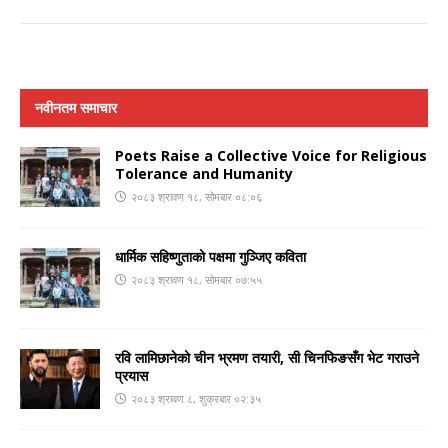
नवीनतम समाचार
Poets Raise a Collective Voice for Religious
Tolerance and Humanity
२०८३ श्रावण १८, सोमबार ०८:०६
धार्मिक सहिष्णुताको पक्षमा गुञ्जिए कविता
२०८३ श्रावण १८, सोमबार ०७:५५
रवि लामिछानेको चीन भ्रमण तयारी, सी चिनफिङसँग भेट गराउने
प्रयास
२०८३ श्रावण ८, शुक्रबार ०२:३५