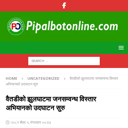
HOME
UNCATEGORIZED
वैतडीको झुलघाटमा जनसम्वन्ध विस्तार
अभियानको उदघाटन सुरु
वैतडीको झुलघाटमा जनसम्वन्ध विस्तार
अभियानको उदघाटन सुरु
२०८१ चैत्र ५, मंगलवार ००:४३