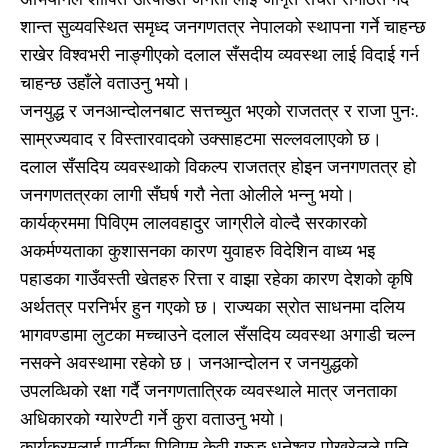
शान्त सुव्यवस्थित समृध्द जनगणतत्र नेपालको स्थापना गर्ने चाहन्छ
राखेर विश्वभरी नाङ्गीएको दलाल सँसदीय व्यवस्था लाई विदाई गर्न
चाहन्छ उहाँले वताउनु भयो।
जनयुद्ध र जनआन्दोलनबाट सत्तच्युत भएको राजतत्र र राजा पुनः.
साम्रज्यवाद र विस्तारवादको उक्साहटमा सल्लवलाएको छ।
दलाल सँसदिय व्यवस्थाको विकल्प राजतत्र होइन जनगणतत्र हो
जनगणतत्रका लागी सँघर्ष गरौ नेता ओलीले भन्नु भयो।
कार्यक्रममा पिविएम लालवहादुर जाग्रीले वोल्दै सरकारको
अकर्मण्यताका कुशासनका कारण युवाहरु विदेशिन वाध्य भइ
पहाडका गाउँवस्ती खेतहरु रित्ता र वाझा रहेका कारण देशको कृषि
अर्थतत्र परनिर्भर हुन गएको छ। राज्यका स्रोत साधनमा दलिय
भागवण्डामा लुटका मच्चाउने दलाल सँसदिय व्यवस्था अगाडी चल्न
नसक्ने अवस्थामा रहेको छ। जनआन्दोलन र जनयुद्धको
उपलव्धिको रक्षा गर्दै जनगणतात्रिक व्यवस्थाले मात्र जनताका
अधिकारको ग्यारेण्टी गर्ने कुरा वताउनु भयो।
कार्यक्रमलाई पार्टीका पिविएम केवी गुरुङ धनेश्वर पोखरेलले पनि