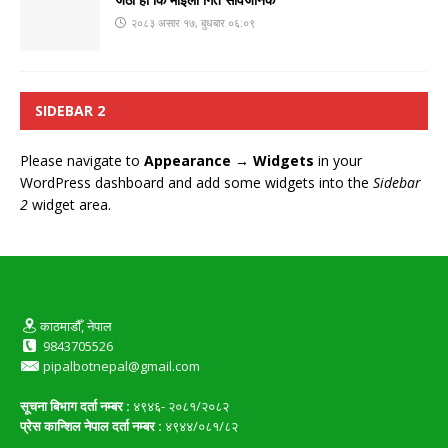
२०८३ असार १७, बुधबार ०६:०९
SIDEBAR 2
Please navigate to
Appearance → Widgets
in your
WordPress dashboard and add some widgets into the
Sidebar
2
widget area.
काठमाडौँ, नेपाल
9843705526
pipalbotnepal@gmail.com
सूचना बिभाग दर्ता नम्बर :
४९४६- २०८१/२०८२
प्रेस कान्शिल नेपाल दर्ता नम्बर :
४९४४/०८१/८२