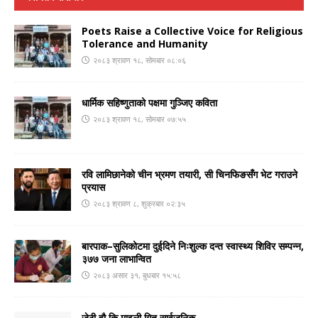
Poets Raise a Collective Voice for Religious
Tolerance and Humanity
२०८३ श्रावण १८, सोमबार ०८:०६
धार्मिक सहिष्णुताको पक्षमा गुञ्जिए कविता
२०८३ श्रावण १८, सोमबार ०७:५५
रवि लामिछानेको चीन भ्रमण तयारी, सी चिनफिङसँग भेट गराउने
प्रयास
२०८३ श्रावण ८, शुक्रबार ०२:३५
बारपाक–सुलिकोटमा दुईदिने निःशुल्क दन्त स्वास्थ्य शिविर सम्पन्न,
३७७ जना लाभान्वित
२०८३ असार ३१, बुधबार १५:५८
जेठी हौ कि माइली गित सार्वजनिक