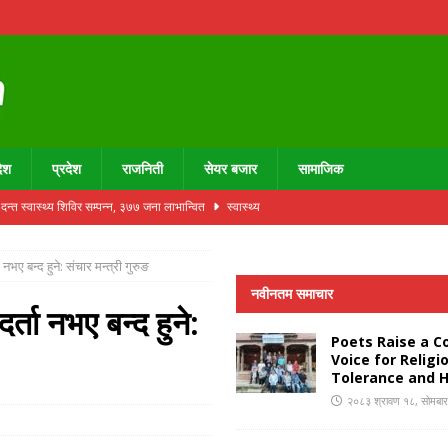
ेश
प्रदेश
राजनिती
सेयर बजार
सामाजिक
दन्त स्वास्थ्य शिविर सम्पन्न, ३७७ जना लाभान्वित
स्वास्थ्य
UNCATEGORIZED
भए बन्द हुने: संचार मन्त्री गुरुङ
उन्डेसनद्वारा थालाजुङमा डेन्टल क्याबिन उद्घाटन तथा निःशुल्क दन्त स्वास्थ्य शिविर सम्पन्न,
नवीनतम समाचार
ता नभए बन्द हुने:
Poets Raise a Co
Voice for Religious Tolerance and Humanity
स्थानीय तह विशेष
Voice for Religi
कविता
साहित्य कलाका
Tolerance and 
२०८३ श्रावण १८, सोमबा
 सी चिनफिङसँग भेट गराउने प्रयास
राजनीति