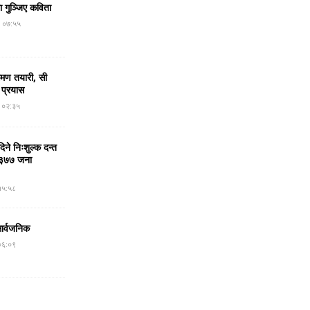
मा गुञ्जिए कविता
र ०७:५५
रमण तयारी, सी
 प्रयास
र ०२:३५
ने निःशुल्क दन्त
न, ३७७ जना
१५:५८
सार्वजनिक
०६:०९