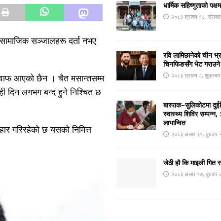
धार्मिक सहिष्णुताको पक्ष
२०८३ श्रावण १८, सोमबा
्म सामाजिक सञ्जालहरू दर्ता नभए
रवि लामिछानेको चीन भ्
चिनफिङसँग भेट गराउने
२०८३ श्रावण ८, शुक्रबा
 जवाफ आएको छैन । चैत मसान्तसम्म
ही दिन लगभग बन्द हुने निश्चित छ
बारपाक–सुलिकोटमा दुईदि
स्वास्थ्य शिविर सम्पन्
लाभान्वित
हार गरिरहेको छ यसको निमित्त
२०८३ असार ३१, बुधबार 
जेठी हौ कि माइली गित 
२०८३ असार १७, बुधबार 