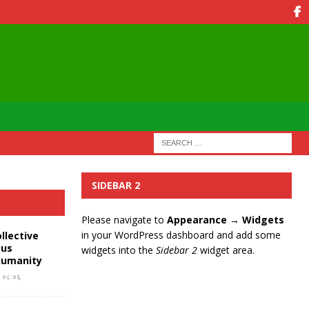
SIDEBAR 2
Please navigate to
Appearance → Widgets
in your WordPress dashboard and add some
llective
ous
widgets into the
Sidebar 2
widget area.
Humanity
र ०८:०६