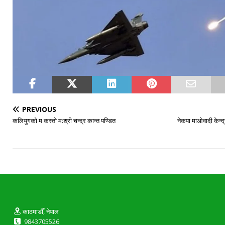
PREVIOUS
कलियुगको म कस्तो म:श्री चन्द्र कान्त पण्डित
नेकपा माओवादी केन्द्
काठमाडौँ, नेपाल
9843705526