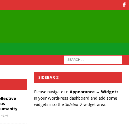
SIDEBAR 2
Please navigate to
Appearance → Widgets
in your WordPress dashboard and add some
llective
ous
widgets into the
Sidebar 2
widget area.
Humanity
र ०८:०६