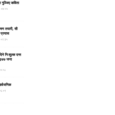
मा गुञ्जिए कविता
र ०७:५५
रमण तयारी, सी
 प्रयास
र ०२:३५
ने निःशुल्क दन्त
न, ३७७ जना
१५:५८
सार्वजनिक
०६:०९