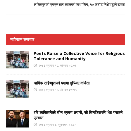
ललितपुरको एमएसआर सहकारी लथालिंग, १० करोड निक्षेप डुब्ने खतरा
नवीनतम समाचार
Poets Raise a Collective Voice for Religious
Tolerance and Humanity
२०८३ श्रावण १८, सोमबार ०८:०६
धार्मिक सहिष्णुताको पक्षमा गुञ्जिए कविता
२०८३ श्रावण १८, सोमबार ०७:५५
रवि लामिछानेको चीन भ्रमण तयारी, सी चिनफिङसँग भेट गराउने
प्रयास
२०८३ श्रावण ८, शुक्रबार ०२:३५