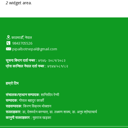
2
widget area.
काठमाडौँ, नेपाल
9843705526
pipalbotnepal@gmail.com
सूचना बिभाग दर्ता नम्बर :
४९४६- २०८१/२०८२
प्रेस कान्शिल नेपाल दर्ता नम्बर :
४९४४/०८१/८२
हाम्रो टिम
संचालक/प्रधान सम्पादक:
शान्तिदिप रेग्मी
सम्पादक:
गोपाल बहादुर कार्की
सहसम्पादक:
किरण विक्रम मोक्तान
सल्लाहकार:
डा, देशमर्दन बस्न्यात, डा. लक्ष्मण शाक्य, डा. अनुप श्रेष्ठाचार्य
कानुनी सल्लाहकार :
युवराज खड्का