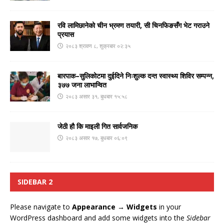
रवि लामिछानेको चीन भ्रमण तयारी, सी चिनफिङसँग भेट गराउने
प्रयास
२०८३ श्रावण ८, शुक्रबार ०२:३५
बारपाक–सुलिकोटमा दुईदिने निःशुल्क दन्त स्वास्थ्य शिविर सम्पन्न,
३७७ जना लाभान्वित
२०८३ असार ३१, बुधबार १५:५८
जेठी हौ कि माइली गित सार्वजनिक
२०८३ असार १७, बुधबार ०६:०९
SIDEBAR 2
Please navigate to
Appearance → Widgets
in your
WordPress dashboard and add some widgets into the
Sidebar