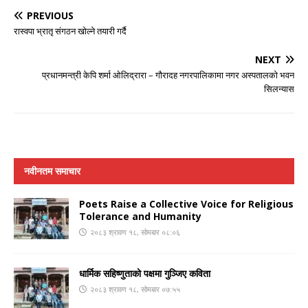
PREVIOUS
रास्वपा भ्रातृ संगठन खोल्ने तयारी गर्दै
NEXT
प्रधानमन्त्री केपि शर्मा ओलिद्रारा – गौरादह नगरपालिकामा नगर अस्पतालको भवन
सिलन्यास
नवीनतम समाचार
Poets Raise a Collective Voice for Religious
Tolerance and Humanity
२०८३ श्रावण १८, सोमबार ०८:०६
धार्मिक सहिष्णुताको पक्षमा गुञ्जिए कविता
२०८३ श्रावण १८, सोमबार ०७:५५