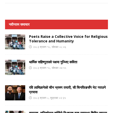
नवीनतम समाचार
Poets Raise a Collective Voice for Religious
Tolerance and Humanity
२०८३ श्रावण १८, सोमबार ०८:०६
धार्मिक सहिष्णुताको पक्षमा गुञ्जिए कविता
२०८३ श्रावण १८, सोमबार ०७:५५
रवि लामिछानेको चीन भ्रमण तयारी, सी चिनफिङसँग भेट गराउने
प्रयास
२०८३ श्रावण ८, शुक्रबार ०२:३५
बारपाक–सुलिकोटमा दुईदिने निःशुल्क दन्त स्वास्थ्य शिविर सम्पन्न,