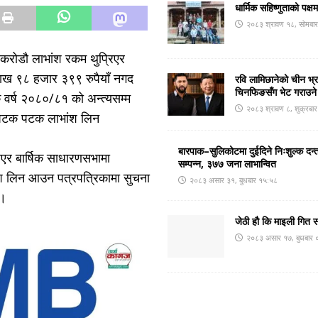
धार्मिक सहिष्णुताको पक्ष
२०८३ श्रावण १८, सोमबा
ि करोडौ लाभांश रकम थुप्रिएर
लाख ९८ हजार ३९९ रुपैयाँ नगद
रवि लामिछानेको चीन भ्
चिनफिङसँग भेट गराउने
िक वर्ष २०८०/८१ को अन्त्यसम्म
२०८३ श्रावण ८, शुक्रबा
 पटक पटक लाभांश लिन
बारपाक–सुलिकोटमा दुईदिने निःशुल्क दन्त
एर बार्षिक साधारणसभामा
सम्पन्न, ३७७ जना लाभान्वित
ंश लिन आउन पत्रपत्रिकामा सुचना
२०८३ असार ३१, बुधबार १५:५८
 ।
जेठी हौ कि माइली गित 
२०८३ असार १७, बुधबार 