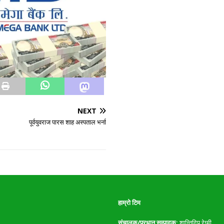
NEXT
पूर्वयुवराज पारस शाह अस्पताल भर्ना
हाम्रो टिम
संचालक/प्रधान सम्पादक:
शान्तिदिप रेग्मी