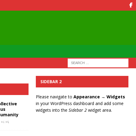
SIDEBAR 2
Please navigate to
Appearance → Widgets
in your WordPress dashboard and add some
llective
ous
widgets into the
Sidebar 2
widget area.
Humanity
र ०८:०६