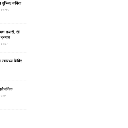
मा गुञ्जिए कविता
र ०७:५५
रमण तयारी, सी
 प्रयास
र ०२:३५
 स्वास्थ्य शिविर
सार्वजनिक
०६:०९