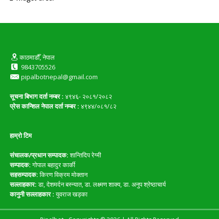
काठमाडौँ, नेपाल
9843705526
pipalbotnepal@gmail.com
सूचना बिभाग दर्ता नम्बर :
४९४६- २०८१/२०८२
प्रेस कान्शिल नेपाल दर्ता नम्बर :
४९४४/०८१/८२
हाम्रो टिम
संचालक/प्रधान सम्पादक:
शान्तिदिप रेग्मी
सम्पादक:
गोपाल बहादुर कार्की
सहसम्पादक:
किरण विक्रम मोक्तान
सल्लाहकार:
डा, देशमर्दन बस्न्यात, डा. लक्ष्मण शाक्य, डा. अनुप श्रेष्ठाचार्य
कानुनी सल्लाहकार :
युवराज खड्का