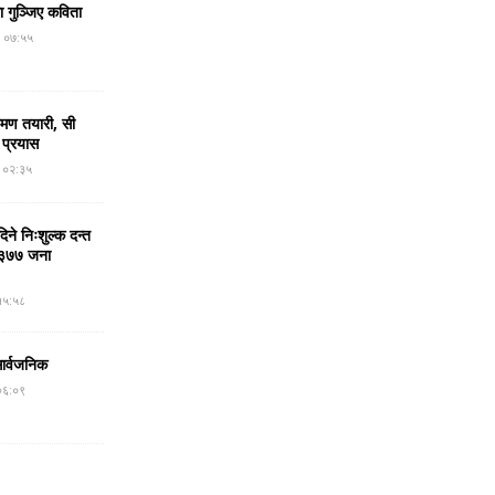
मा गुञ्जिए कविता
र ०७:५५
रमण तयारी, सी
 प्रयास
र ०२:३५
ने निःशुल्क दन्त
न, ३७७ जना
१५:५८
सार्वजनिक
०६:०९