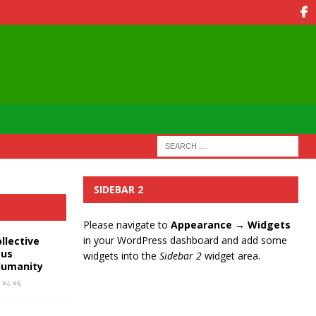
SIDEBAR 2
Please navigate to
Appearance → Widgets
in your WordPress dashboard and add some
llective
ous
widgets into the
Sidebar 2
widget area.
Humanity
र ०८:०६