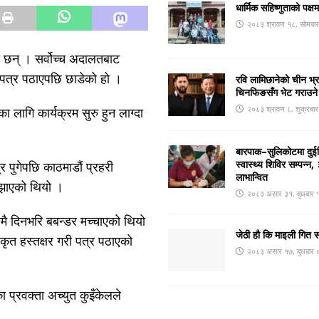
धार्मिक सहिष्णुताको पक्ष
२०८३ श्रावण १८, सोमबा
का छन् । सर्वोच्च अदालतबाट
 पत्र पठाएपछि छाडेको हो ।
रवि लामिछानेको चीन भ्
चिनफिङसँग भेट गराउने
२०८३ श्रावण ८, शुक्रबा
ा लागि कार्यक्रम सुरु हुन लाग्दा
बारपाक–सुलिकोटमा दुईदि
स्वास्थ्य शिविर सम्पन्
्र पुगेपछि काठमाडौं प्रहरी
लाभान्वित
ुझाएको थियो ।
२०८३ असार ३१, बुधबार 
्चमै दिनभरि बबन्डर मच्चाएको थियो
जेठी हौ कि माइली गित 
ृत हस्तक्षर गरी पत्र पठाएको
२०८३ असार १७, बुधबार 
 प्रवक्ता अच्युत कुइँकेलले