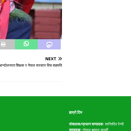
NEXT
आन्दोलनरत शिक्षक र नेपाल सरकार विच सहमति
हाम्रो टिम
संचालक/प्रधान सम्पादक:
शान्तिदिप रेग्मी
सम्पादक:
गोपाल बहादुर कार्की