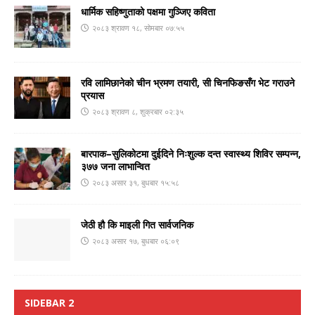
धार्मिक सहिष्णुताको पक्षमा गुञ्जिए कविता
२०८३ श्रावण १८, सोमबार ०७:५५
रवि लामिछानेको चीन भ्रमण तयारी, सी चिनफिङसँग भेट गराउने
प्रयास
२०८३ श्रावण ८, शुक्रबार ०२:३५
बारपाक–सुलिकोटमा दुईदिने निःशुल्क दन्त स्वास्थ्य शिविर सम्पन्न,
३७७ जना लाभान्वित
२०८३ असार ३१, बुधबार १५:५८
जेठी हौ कि माइली गित सार्वजनिक
२०८३ असार १७, बुधबार ०६:०९
SIDEBAR 2