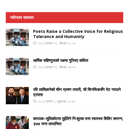
नवीनतम समाचार
Poets Raise a Collective Voice for Religious
Tolerance and Humanity
२०८३ श्रावण १८, सोमबार ०८:०६
धार्मिक सहिष्णुताको पक्षमा गुञ्जिए कविता
२०८३ श्रावण १८, सोमबार ०७:५५
रवि लामिछानेको चीन भ्रमण तयारी, सी चिनफिङसँग भेट गराउने
प्रयास
२०८३ श्रावण ८, शुक्रबार ०२:३५
बारपाक–सुलिकोटमा दुईदिने निःशुल्क दन्त स्वास्थ्य शिविर सम्पन्न,
३७७ जना लाभान्वित