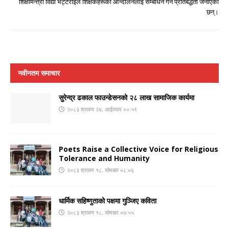
शिक्षामन्त्री विद्या भट्टराईले शिक्षकहरूको आन्दोलनलाई सम्बोधन गर्ने प्रतिबद्धता जनाएकी
छन्।
नवीनतम समाचार
सुरेन्द्र ढकाल फाउन्डेसनको २८ लाख सामाजिक कार्यमा
२०८३ श्रावण २४, आईतवार ००:५९
Poets Raise a Collective Voice for Religious
Tolerance and Humanity
२०८३ श्रावण १८, सोमबार ०८:०६
धार्मिक सहिष्णुताको पक्षमा गुञ्जिए कविता
२०८३ श्रावण १८, सोमबार ०७:५५