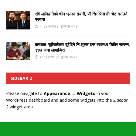
रवि लामिछानेको चीन भ्रमण तयारी, सी चिनफिङसँग भेट गराउने
प्रयास
२०८३ श्रावण ८, शुक्रबार ०२:३५
बारपाक–सुलिकोटमा दुईदिने निःशुल्क दन्त स्वास्थ्य शिविर सम्पन्न,
३७७ जना लाभान्वित
२०८३ असार ३१, बुधबार १५:५८
SIDEBAR 2
Please navigate to
Appearance → Widgets
in your
WordPress dashboard and add some widgets into the
Sidebar
2
widget area.