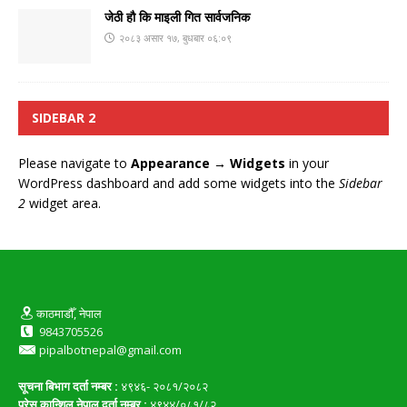
जेठी हौ कि माइली गित सार्वजनिक
२०८३ असार १७, बुधबार ०६:०९
SIDEBAR 2
Please navigate to
Appearance → Widgets
in your
WordPress dashboard and add some widgets into the
Sidebar
2
widget area.
काठमाडौँ, नेपाल
9843705526
pipalbotnepal@gmail.com
सूचना बिभाग दर्ता नम्बर :
४९४६- २०८१/२०८२
प्रेस कान्शिल नेपाल दर्ता नम्बर :
४९४४/०८१/८२