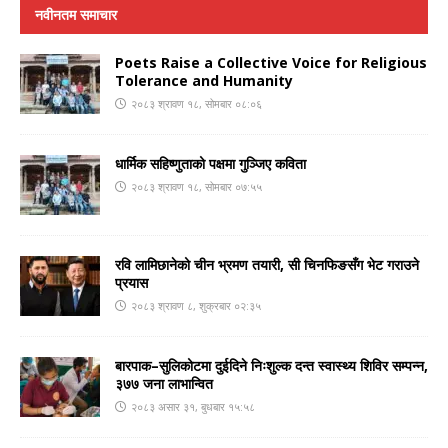
नवीनतम समाचार
Poets Raise a Collective Voice for Religious
Tolerance and Humanity
२०८३ श्रावण १८, सोमबार ०८:०६
धार्मिक सहिष्णुताको पक्षमा गुञ्जिए कविता
२०८३ श्रावण १८, सोमबार ०७:५५
रवि लामिछानेको चीन भ्रमण तयारी, सी चिनफिङसँग भेट गराउने
प्रयास
२०८३ श्रावण ८, शुक्रबार ०२:३५
बारपाक–सुलिकोटमा दुईदिने निःशुल्क दन्त स्वास्थ्य शिविर सम्पन्न,
३७७ जना लाभान्वित
२०८३ असार ३१, बुधबार १५:५८