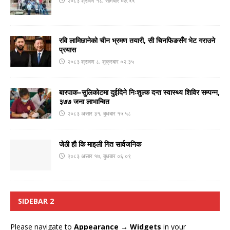
२०८३ श्रावण १८, सोमबार ०७:५५
रवि लामिछानेको चीन भ्रमण तयारी, सी चिनफिङसँग भेट गराउने
प्रयास
२०८३ श्रावण ८, शुक्रबार ०२:३५
बारपाक–सुलिकोटमा दुईदिने निःशुल्क दन्त स्वास्थ्य शिविर सम्पन्न,
३७७ जना लाभान्वित
२०८३ असार ३१, बुधबार १५:५८
जेठी हौ कि माइली गित सार्वजनिक
२०८३ असार १७, बुधबार ०६:०९
SIDEBAR 2
Please navigate to
Appearance → Widgets
in your