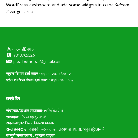
WordPress dashboard and add some widgets into the
Sidebar
2
widget area.
काठमाडौँ, नेपाल
9843705526
pipalbotnepal@gmail.com
सूचना बिभाग दर्ता नम्बर :
४९४६- २०८१/२०८२
प्रेस कान्शिल नेपाल दर्ता नम्बर :
४९४४/०८१/८२
हाम्रो टिम
संचालक/प्रधान सम्पादक:
शान्तिदिप रेग्मी
सम्पादक:
गोपाल बहादुर कार्की
सहसम्पादक:
किरण विक्रम मोक्तान
सल्लाहकार:
डा, देशमर्दन बस्न्यात, डा. लक्ष्मण शाक्य, डा. अनुप श्रेष्ठाचार्य
कानुनी सल्लाहकार :
युवराज खड्का